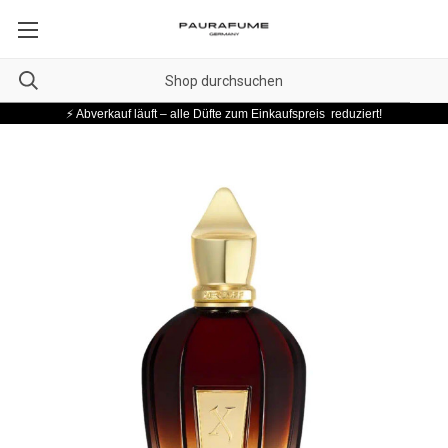
⚡ Abverkauf läuft – alle Düfte zum Einkaufspreis reduziert!