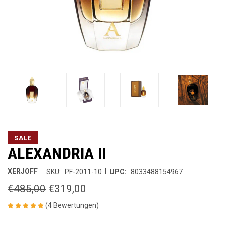
SALE
ALEXANDRIA II
|
XERJOFF
SKU:
PF-2011-10
UPC:
8033488154967
€485,00
€319,00
(4 Bewertungen)