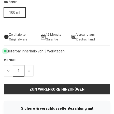
GRÖSSE:
100 ml
Zertifizierte
12 Monate
Versand aus
Originalware
Garantie
Deutschland
Lieferbar innerhalb von 3 Werktagen
MENGE:
MENGE
MENGE
VON
VON
UNDEFINED
UNDEFINED
VERRINGERN
ERHÖHEN
Sichere & verschlüsselte Bezahlung mit