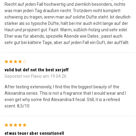
Riecht auf jeden Fall hochwertig und ziemlich besonders, nichts
was man jeden Tag draußen riecht. Trotzdem nicht komplett
schwierig zu tragen, wenn man auf solche Düfte steht. Ist deutlich
stärker als so typische Düfte, hält bei mir auch echt lange auf der
Haut und projiziert gut. Fazit: Warm, süßlich-holzig und sehr edel.
Eher was für abends, spezielle Abende wie Dates , passt auch
sehr gut bei kältere Tage, aber auf jeden Fall ein Duft, der auffällt.
4
valid but def not the best xerjoff
Gepostet von Flavio am 19.04.26
After testing extensively, I find this the biggest beauty of the
Alexandria series. This is not a fragrance that I would wear and I
even get why some find Alexandria II fecal. Still, it is a refined
scent. 8,5/10
5
etwas teuer aber sensationell