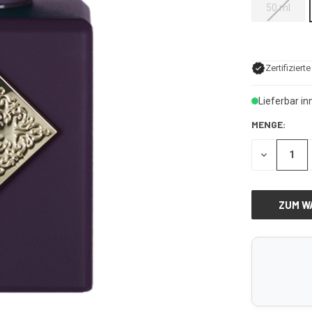
50 ml
Zertifiziert
Lieferbar i
MENGE:
MENGE
VON
UNDEFINE
VERRINGE