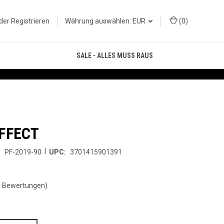
der
Registrieren
Währung auswählen: EUR
(
0
)
SALE - ALLES MUSS RAUS
EFFECT
|
:
PF-2019-90
UPC:
3701415901391
3 Bewertungen)