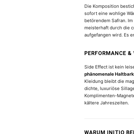
Die Komposition bestic
sofort eine wohlige Wä
betörendem Safran. Im 
meisterhaft durch die 
aufgefangen wird. Es en
PERFORMANCE & 
Side Effect ist kein lei
phänomenale Haltbark
Kleidung bleibt die ma
dichte, luxuriöse Sillag
Komplimenten-Magneten
kältere Jahreszeiten.
WARUM INITIO B