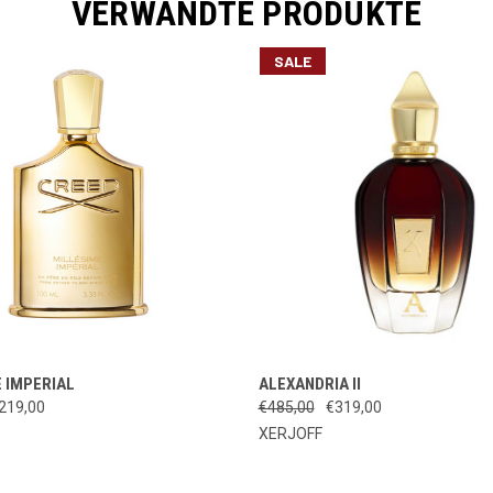
VERWANDTE PRODUKTE
SALE
OPTIONEN
OPT
 IMPERIAL
ALEXANDRIA II
LANSICHT
SCHNELLANSICHT
AUSWÄHLEN
AUS
219,00
€485,00
€319,00
XERJOFF