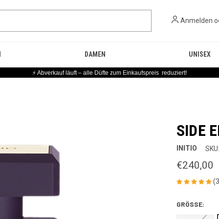
Anmelden
o
N
DAMEN
UNISEX
⚡ Abverkauf läuft – alle Düfte zum Einkaufspreis reduziert!
SIDE 
INITIO
SKU
€240,00
(
GRÖSSE: