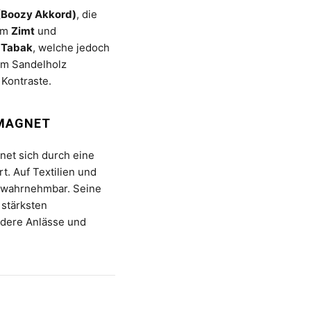
(Boozy Akkord)
, die
gem
Zimt
und
m
Tabak
, welche jedoch
m Sandelholz
 Kontraste.
-MAGNET
hnet sich durch eine
t. Auf Textilien und
 wahrnehmbar. Seine
 stärksten
ndere Anlässe und