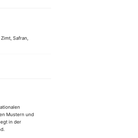
Zimt, Safran,
nationalen
hen Mustern und
egt in der
d.