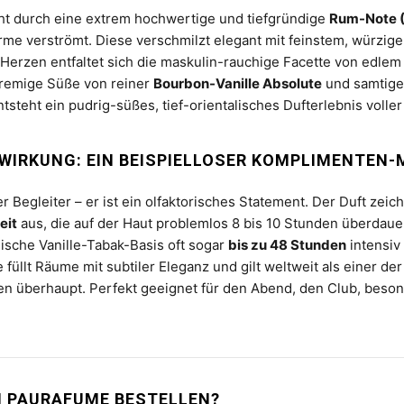
ht durch eine extrem hochwertige und tiefgründige
Rum-Note 
rme verströmt. Diese verschmilzt elegant mit feinstem, würzi
Herzen entfaltet sich die maskulin-rauchige Facette von edle
cremige Süße von reiner
Bourbon-Vanille Absolute
und samtige
tsteht ein pudrig-süßes, tief-orientalisches Dufterlebnis voller
WIRKUNG: EIN BEISPIELLOSER KOMPLIMENTEN
ser Begleiter – er ist ein olfaktorisches Statement. Der Duft zeic
eit
aus, die auf der Haut problemlos 8 bis 10 Stunden überdauer
gische Vanille-Tabak-Basis oft sogar
bis zu 48 Stunden
intensiv
e füllt Räume mit subtiler Eleganz und gilt weltweit als einer der
 überhaupt. Perfekt geeignet für den Abend, den Club, beso
EI PAURAFUME BESTELLEN?