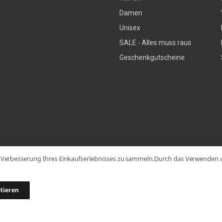
Damen
Unisex
SALE - Alles muss raus
Geschenkgutscheine
Verbesserung Ihres Einkaufserlebnisses zu sammeln.
Durch das Verwenden un
© 2026
tieren