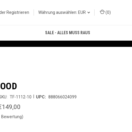
der
Registrieren
Währung auswählen: EUR
(
0
)
SALE - ALLES MUSS RAUS
WOOD
|
SKU:
TF-1112-10
UPC:
888066024099
€149,00
1 Bewertung)