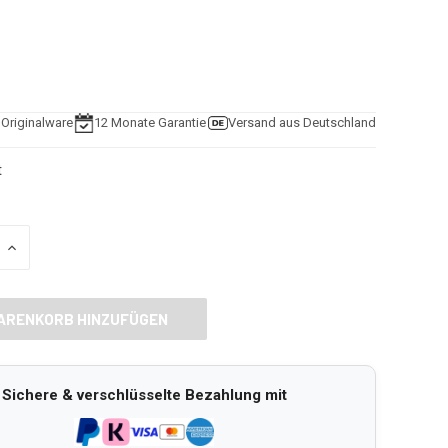
e Originalware
12 Monate Garantie
Versand aus Deutschland
t
MENGE
VON
D
UNDEFINED
RN
ERHÖHEN
Sichere & verschlüsselte Bezahlung mit