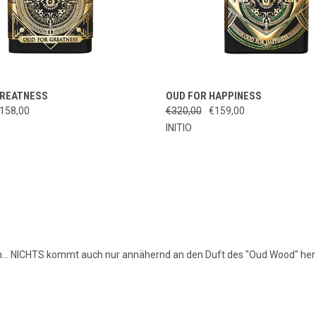
OPTIONEN
OPT
GREATNESS
OUD FOR HAPPINESS
LANSICHT
SCHNELLANSICHT
AUSWÄHLEN
AUS
€158,00
€320,00
€159,00
INITIO
n... NICHTS kommt auch nur annähernd an den Duft des "Oud Wood" hera