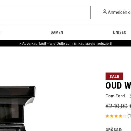
Anmelden
o
N
DAMEN
UNISEX
⚡ Abverkauf läuft – alle Düfte zum Einkaufspreis reduziert!
SALE
OUD 
Tom Ford
€240,00
(
GRÖSSE: