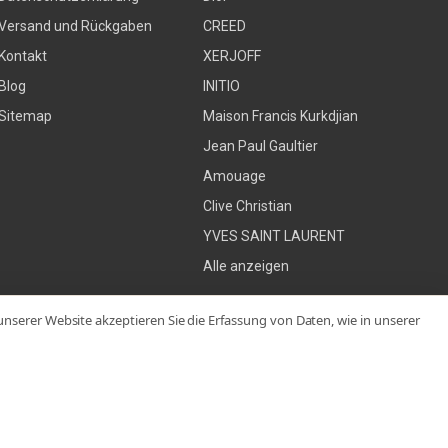
Versand und Rückgaben
CREED
Kontakt
XERJOFF
Blog
INITIO
Sitemap
Maison Francis Kurkdjian
Jean Paul Gaultier
Amouage
Clive Christian
YVES SAINT LAURENT
Alle anzeigen
serer Website akzeptieren Sie die Erfassung von Daten, wie in unserer
 Paurafume – Ihr Online‑Shop für originale Markenparfums