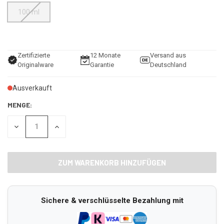
100 ml
Zertifizierte
12 Monate
Versand aus
Originalware
Garantie
Deutschland
Ausverkauft
MENGE:
MENGE
MENGE
VON
VON
UNDEFINED
UNDEFINED
VERRINGERN
ERHÖHEN
Sichere & verschlüsselte Bezahlung mit