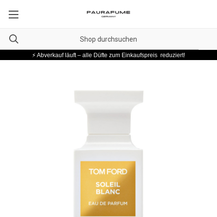
⚡ Abverkauf läuft – alle Düfte zum Einkaufspreis reduziert!