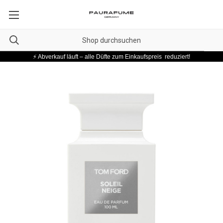
⚡ Abverkauf läuft – alle Düfte zum Einkaufspreis reduziert!