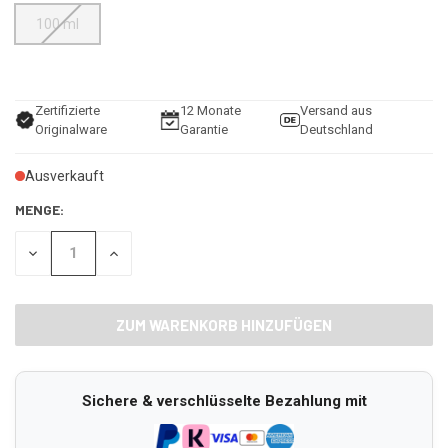
100 ml
Zertifizierte
12 Monate
Versand aus
Originalware
Garantie
Deutschland
Ausverkauft
MENGE:
MENGE
MENGE
VON
VON
UNDEFINED
UNDEFINED
VERRINGERN
ERHÖHEN
Sichere & verschlüsselte Bezahlung mit