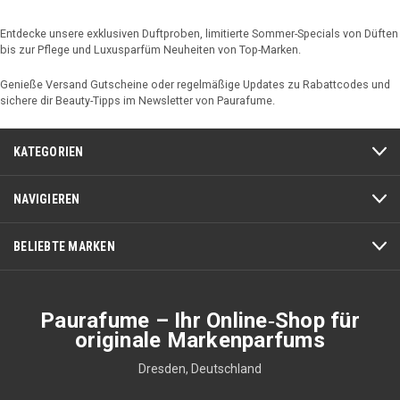
Entdecke unsere exklusiven Duftproben, limitierte Sommer-Specials von Düften
bis zur Pflege und Luxusparfüm Neuheiten von Top-Marken.
Genieße Versand Gutscheine oder regelmäßige Updates zu Rabattcodes und
sichere dir Beauty-Tipps im Newsletter von Paurafume.
KATEGORIEN
NAVIGIEREN
BELIEBTE MARKEN
Paurafume – Ihr Online‑Shop für
originale Markenparfums
Dresden, Deutschland